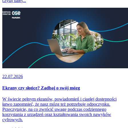
czytaj dalej...
22.07.2026
Ekrany czy słońce? Zadbaj o swój mózg
W świecie pełnym ekranów, powiadomień i ciągłej dostępności
łatwo zapomnieć, że nasz mózg też potrzebuje odpoczynku.
Przeczytajcie, na co zwrócić uwagę podczas codziennego
korzystania z urządzeń oraz kształtowania swoich nawyków
cyfrowych.