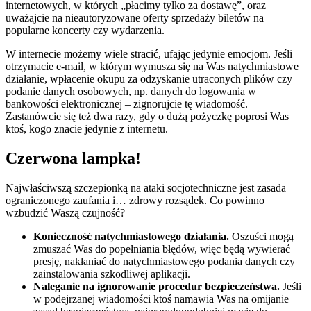
internetowych, w których „płacimy tylko za dostawę”, oraz
uważajcie na nieautoryzowane oferty sprzedaży biletów na
popularne koncerty czy wydarzenia.
W internecie możemy wiele stracić, ufając jedynie emocjom. Jeśli
otrzymacie e-mail, w którym wymusza się na Was natychmiastowe
działanie, wpłacenie okupu za odzyskanie utraconych plików czy
podanie danych osobowych, np. danych do logowania w
bankowości elektronicznej – zignorujcie tę wiadomość.
Zastanówcie się też dwa razy, gdy o dużą pożyczkę poprosi Was
ktoś, kogo znacie jedynie z internetu.
Czerwona lampka!
Najwłaściwszą szczepionką na ataki socjotechniczne jest zasada
ograniczonego zaufania i… zdrowy rozsądek. Co powinno
wzbudzić Waszą czujność?
Konieczność natychmiastowego działania.
Oszuści mogą
zmuszać Was do popełniania błędów, więc będą wywierać
presję, nakłaniać do natychmiastowego podania danych czy
zainstalowania szkodliwej aplikacji.
Naleganie na ignorowanie procedur bezpieczeństwa.
Jeśli
w podejrzanej wiadomości ktoś namawia Was na omijanie