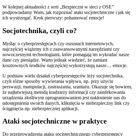
W kolejnej aktualności z serii „Bezpieczni w sieci z OSE”
podpowiadamy Wam, jak rozpoznać ataki socjotechniczne i jak się
ich wystrzegać. Krok pierwszy: pohamować emocje!
Socjotechnika, czyli co?
Myśląc o cyberprzestępcach czy oszustach internetowych,
najczęściej wiążemy ich z zaawansowanymi narzędziami czy
nowoczesnymi technologiami, które pomagają im wykradać nasze
dane czy pieniądze. Warto jednak wiedzieć, że zamiast
kosztownych środków najczęściej wykorzystują nasze… emocje.
U podstaw wielu działań cyberprzestępców leży socjotechnika,
czyli różne sposoby wywierania wpływu, np. przy użyciu
perswazji, manipulacji, zastraszania, szantażu. Okazuje się bowiem,
że najłatwiejszą metodą kradzieży informacji czy zainfekowania
urządzenia złośliwym oprogramowaniem jest nakłonienie nas do
udostępnienia swoich danych, kliknięcia w niebezpieczny link czy
ściągnięcia np. niebezpiecznej aplikacji.
Ataki socjotechniczne w praktyce
Do przeprowadzenia ataku socjotechnicznego cyberprzestępcy