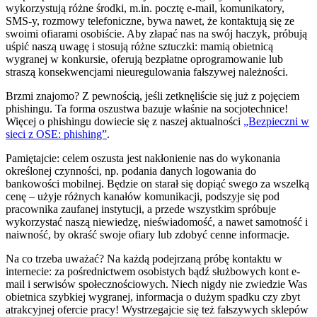
wykorzystują różne środki, m.in. pocztę e-mail, komunikatory,
SMS-y, rozmowy telefoniczne, bywa nawet, że kontaktują się ze
swoimi ofiarami osobiście. Aby złapać nas na swój haczyk, próbują
uśpić naszą uwagę i stosują różne sztuczki: mamią obietnicą
wygranej w konkursie, oferują bezpłatne oprogramowanie lub
straszą konsekwencjami nieuregulowania fałszywej należności.
Brzmi znajomo? Z pewnością, jeśli zetknęliście się już z pojęciem
phishingu. Ta forma oszustwa bazuje właśnie na socjotechnice!
Więcej o phishingu dowiecie się z naszej aktualności
„Bezpieczni w
sieci z OSE: phishing”
.
Pamiętajcie: celem oszusta jest nakłonienie nas do wykonania
określonej czynności, np. podania danych logowania do
bankowości mobilnej. Będzie on starał się dopiąć swego za wszelką
cenę – użyje różnych kanałów komunikacji, podszyje się pod
pracownika zaufanej instytucji, a przede wszystkim spróbuje
wykorzystać naszą niewiedzę, nieświadomość, a nawet samotność i
naiwność, by okraść swoje ofiary lub zdobyć cenne informacje.
Na co trzeba uważać? Na każdą podejrzaną próbę kontaktu w
internecie: za pośrednictwem osobistych bądź służbowych kont e-
mail i serwisów społecznościowych. Niech nigdy nie zwiedzie Was
obietnica szybkiej wygranej, informacja o dużym spadku czy zbyt
atrakcyjnej ofercie pracy! Wystrzegajcie się też fałszywych sklepów