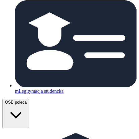
mLegitymacja studencka
OSE poleca