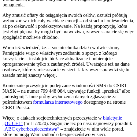
ponaglenia.
Aby zmusić ofiary do osiągnięcia swoich celów, oszuści próbują
wzbudzać w nich cały wachlarz emocji – od strachu i onieśmielenia,
aż po ciekawość i podekscytowanie. Na każdą propozycję, która
jest zbyt piękna, by mogła być prawdziwa, zawsze starajcie się więc
spoglądać możliwie chłodno.
Warto też wiedzieć, że… socjotechnika działa w dwie strony.
Pamiętajcie więc o właściwym zadbaniu o sprzęt, z którego
korzystacie – instalujcie bieżące aktualizacje i pobierajcie
oprogramowanie tylko z zaufanych źródeł. Uważajcie też na dane
osobowe, które zamieszczacie w sieci. Jak zawsze sprawdzi się tu
zasada mniej znaczy więcej.
Koniecznie przesyłajcie podejrzane wiadomości SMS do CSIRT
NASK – na numer 799 448 084, używając funkcji „przekaż” albo
„udostępnij”. Inne próby wyłudzenia danych zgłaszajcie za
pośrednictwem
formularza internetowego
dostępnego na stronie
CERT Polska.
Więcej o atakach socjotechnicznych przeczytacie w
biuletynie
„OUCH!”
(nr 11/2020). Sięgnijcie też po nasz najnowszy poradnik
„ABC cyberbezpieczeństwa”
– znajdziecie w nim wiele porad,
które pomogą Wam zadbać o bezpieczeństwo w sieci.