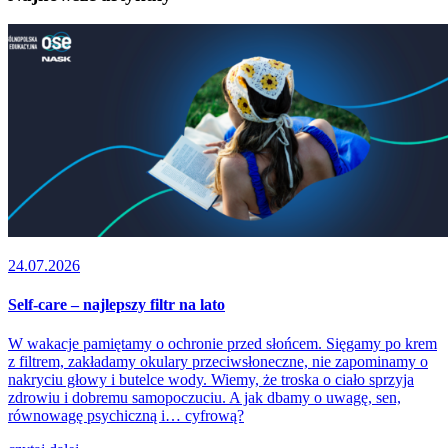
24.07.2026
Self-care – najlepszy filtr na lato
W wakacje pamiętamy o ochronie przed słońcem. Sięgamy po krem
z filtrem, zakładamy okulary przeciwsłoneczne, nie zapominamy o
nakryciu głowy i butelce wody. Wiemy, że troska o ciało sprzyja
zdrowiu i dobremu samopoczuciu. A jak dbamy o uwagę, sen,
równowagę psychiczną i… cyfrową?