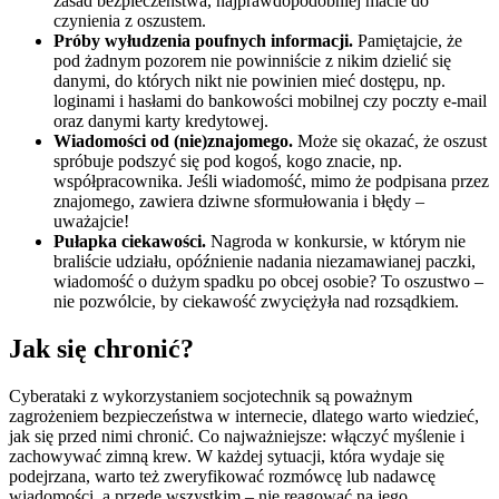
zasad bezpieczeństwa, najprawdopodobniej macie do
czynienia z oszustem.
Próby wyłudzenia poufnych informacji.
Pamiętajcie, że
pod żadnym pozorem nie powinniście z nikim dzielić się
danymi, do których nikt nie powinien mieć dostępu, np.
loginami i hasłami do bankowości mobilnej czy poczty e-mail
oraz danymi karty kredytowej.
Wiadomości od (nie)znajomego.
Może się okazać, że oszust
spróbuje podszyć się pod kogoś, kogo znacie, np.
współpracownika. Jeśli wiadomość, mimo że podpisana przez
znajomego, zawiera dziwne sformułowania i błędy –
uważajcie!
Pułapka ciekawości.
Nagroda w konkursie, w którym nie
braliście udziału, opóźnienie nadania niezamawianej paczki,
wiadomość o dużym spadku po obcej osobie? To oszustwo –
nie pozwólcie, by ciekawość zwyciężyła nad rozsądkiem.
Jak się chronić?
Cyberataki z wykorzystaniem socjotechnik są poważnym
zagrożeniem bezpieczeństwa w internecie, dlatego warto wiedzieć,
jak się przed nimi chronić. Co najważniejsze: włączyć myślenie i
zachowywać zimną krew. W każdej sytuacji, która wydaje się
podejrzana, warto też zweryfikować rozmówcę lub nadawcę
wiadomości, a przede wszystkim – nie reagować na jego