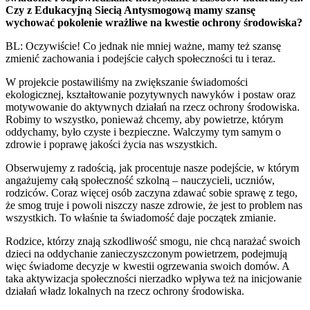
Czy z Edukacyjną Siecią Antysmogową mamy szansę
wychować pokolenie wrażliwe na kwestie ochrony środowiska?
BL: Oczywiście! Co jednak nie mniej ważne, mamy też szansę
zmienić zachowania i podejście całych społeczności tu i teraz.
W projekcie postawiliśmy na zwiększanie świadomości
ekologicznej, kształtowanie pozytywnych nawyków i postaw oraz
motywowanie do aktywnych działań na rzecz ochrony środowiska.
Robimy to wszystko, ponieważ chcemy, aby powietrze, którym
oddychamy, było czyste i bezpieczne. Walczymy tym samym o
zdrowie i poprawę jakości życia nas wszystkich.
Obserwujemy z radością, jak procentuje nasze podejście, w którym
angażujemy całą społeczność szkolną – nauczycieli, uczniów,
rodziców. Coraz więcej osób zaczyna zdawać sobie sprawę z tego,
że smog truje i powoli niszczy nasze zdrowie, że jest to problem nas
wszystkich. To właśnie ta świadomość daje początek zmianie.
Rodzice, którzy znają szkodliwość smogu, nie chcą narażać swoich
dzieci na oddychanie zanieczyszczonym powietrzem, podejmują
więc świadome decyzje w kwestii ogrzewania swoich domów. A
taka aktywizacja społeczności nierzadko wpływa też na inicjowanie
działań władz lokalnych na rzecz ochrony środowiska.