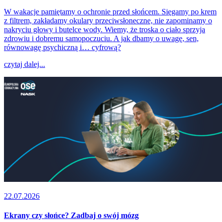
W wakacje pamiętamy o ochronie przed słońcem. Sięgamy po krem
z filtrem, zakładamy okulary przeciwsłoneczne, nie zapominamy o
nakryciu głowy i butelce wody. Wiemy, że troska o ciało sprzyja
zdrowiu i dobremu samopoczuciu. A jak dbamy o uwagę, sen,
równowagę psychiczną i… cyfrową?
czytaj dalej...
22.07.2026
Ekrany czy słońce? Zadbaj o swój mózg