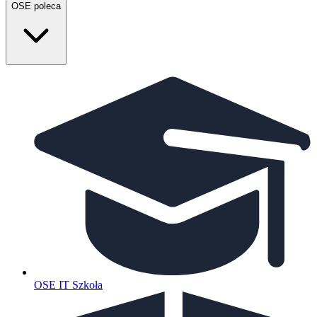
OSE poleca
OSE IT Szkoła