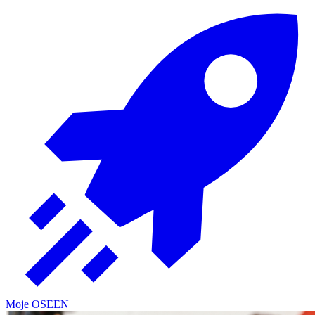
Moje OSE
EN