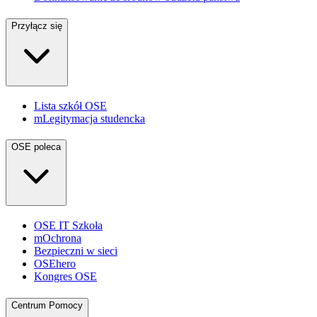
Przyłącz się
Lista szkół OSE
mLegitymacja studencka
OSE poleca
OSE IT Szkoła
mOchrona
Bezpieczni w sieci
OSEhero
Kongres OSE
Centrum Pomocy