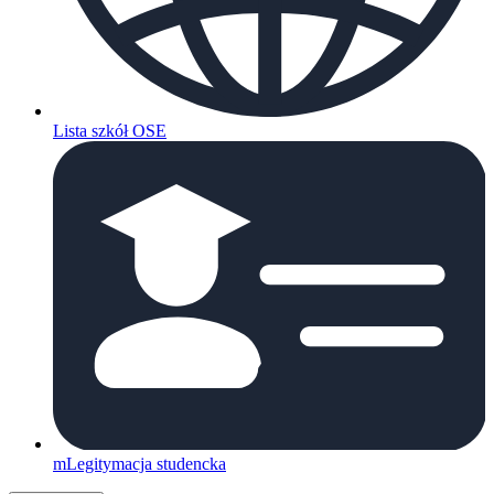
Lista szkół OSE
mLegitymacja studencka