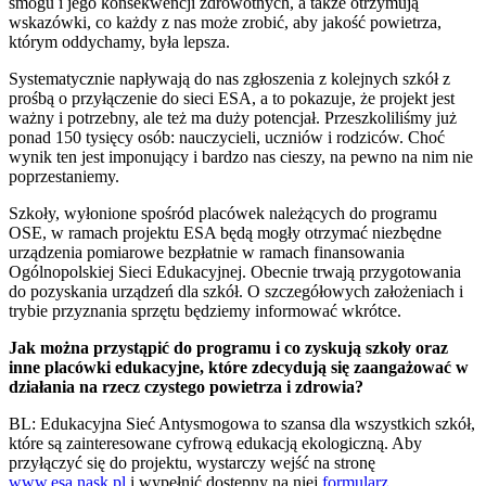
smogu i jego konsekwencji zdrowotnych, a także otrzymują
wskazówki, co każdy z nas może zrobić, aby jakość powietrza,
którym oddychamy, była lepsza.
Systematycznie napływają do nas zgłoszenia z kolejnych szkół z
prośbą o przyłączenie do sieci ESA, a to pokazuje, że projekt jest
ważny i potrzebny, ale też ma duży potencjał. Przeszkoliliśmy już
ponad 150 tysięcy osób: nauczycieli, uczniów i rodziców. Choć
wynik ten jest imponujący i bardzo nas cieszy, na pewno na nim nie
poprzestaniemy.
Szkoły, wyłonione spośród placówek należących do programu
OSE, w ramach projektu ESA będą mogły otrzymać niezbędne
urządzenia pomiarowe bezpłatnie w ramach finansowania
Ogólnopolskiej Sieci Edukacyjnej. Obecnie trwają przygotowania
do pozyskania urządzeń dla szkół. O szczegółowych założeniach i
trybie przyznania sprzętu będziemy informować wkrótce.
Jak można przystąpić do programu i co zyskują szkoły oraz
inne placówki edukacyjne, które zdecydują się zaangażować w
działania na rzecz czystego powietrza i zdrowia?
BL: Edukacyjna Sieć Antysmogowa to szansa dla wszystkich szkół,
które są zainteresowane cyfrową edukacją ekologiczną. Aby
przyłączyć się do projektu, wystarczy wejść na stronę
www.esa.nask.pl
i wypełnić dostępny na niej
formularz