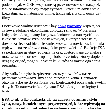
Edukacyjna Sieć Antysmogowa. Wszystkie działania projektowe,
podobnie jak w OSE, wspierane są przez nowoczesne narzędzia –
tablice informacyjne czy mapy cyfrowe. Dzieci i młodzież stale
korzystają też z materiałów online, takich jak artykuły, quizy czy
filmy.
Dodatkowo właśnie uruchomiliśmy
nową platformę
wspierającą
cyfrową edukację ekologiczną dotyczącą smogu. W pierwszej
kolejności udostępniamy kursy szkoleniowe dla nauczycieli i e-
lekcje dla uczniów szkół podstawowych, z których uczestnicy
dowiedzą się, skąd biorą się zanieczyszczenia powietrza, jaki mają
wpływ na nasze zdrowie oraz jak im przeciwdziałać. E-lekcje ESA
są podzielone na etapy edukacyjne oraz dostosowane do wieku i
możliwości odbiorców – np. najmłodsi uczestnicy, którzy dopiero
uczą się czytać, mogą słuchać treści kursów w trakcie oglądania
prezentacji.
Aby zadbać o cyberbezpieczeństwo użytkowników naszej
platformy, wprowadziliśmy anonimizowane konta. Uczniowie
otrzymają dostęp do platformy bez konieczności podawania swoich
danych. To nauczyciel koordynator ESA udostępni im loginy i
hasła.
ESA to nie tylko edukacja, ale też zachęta do zmiany stylu
życia, naszych codziennych przyzwyczajeń, które wpływają na
świadome i odpowiedzialne korzystanie z zasobów naturalnych.