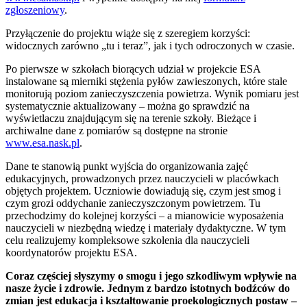
zgłoszeniowy
.
Przyłączenie do projektu wiąże się z szeregiem korzyści:
widocznych zarówno „tu i teraz”, jak i tych odroczonych w czasie.
Po pierwsze w szkołach biorących udział w projekcie ESA
instalowane są mierniki stężenia pyłów zawieszonych, które stale
monitorują poziom zanieczyszczenia powietrza. Wynik pomiaru jest
systematycznie aktualizowany – można go sprawdzić na
wyświetlaczu znajdującym się na terenie szkoły. Bieżące i
archiwalne dane z pomiarów są dostępne na stronie
www.esa.nask.pl
.
Dane te stanowią punkt wyjścia do organizowania zajęć
edukacyjnych, prowadzonych przez nauczycieli w placówkach
objętych projektem. Uczniowie dowiadują się, czym jest smog i
czym grozi oddychanie zanieczyszczonym powietrzem. Tu
przechodzimy do kolejnej korzyści – a mianowicie wyposażenia
nauczycieli w niezbędną wiedzę i materiały dydaktyczne. W tym
celu realizujemy kompleksowe szkolenia dla nauczycieli
koordynatorów projektu ESA.
Coraz częściej słyszymy o smogu i jego szkodliwym wpływie na
nasze życie i zdrowie. Jednym z bardzo istotnych bodźców do
zmian jest edukacja i kształtowanie proekologicznych postaw –