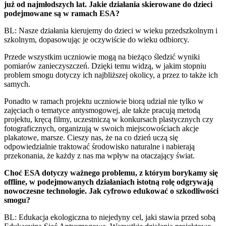
już od najmłodszych lat. Jakie działania skierowane do dzieci
podejmowane są w ramach ESA?
BL: Nasze działania kierujemy do dzieci w wieku przedszkolnym i
szkolnym, dopasowując je oczywiście do wieku odbiorcy.
Przede wszystkim uczniowie mogą na bieżąco śledzić wyniki
pomiarów zanieczyszczeń. Dzięki temu widzą, w jakim stopniu
problem smogu dotyczy ich najbliższej okolicy, a przez to także ich
samych.
Ponadto w ramach projektu uczniowie biorą udział nie tylko w
zajęciach o tematyce antysmogowej, ale także pracują metodą
projektu, kręcą filmy, uczestniczą w konkursach plastycznych czy
fotograficznych, organizują w swoich miejscowościach akcje
plakatowe, marsze. Cieszy nas, że na co dzień uczą się
odpowiedzialnie traktować środowisko naturalne i nabierają
przekonania, że każdy z nas ma wpływ na otaczający świat.
Choć ESA dotyczy ważnego problemu, z którym borykamy się
offline, w podejmowanych działaniach istotną rolę odgrywają
nowoczesne technologie. Jak cyfrowo edukować o szkodliwości
smogu?
BL: Edukacja ekologiczna to niejedyny cel, jaki stawia przed sobą