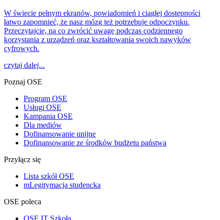
W świecie pełnym ekranów, powiadomień i ciągłej dostępności
łatwo zapomnieć, że nasz mózg też potrzebuje odpoczynku.
Przeczytajcie, na co zwrócić uwagę podczas codziennego
korzystania z urządzeń oraz kształtowania swoich nawyków
cyfrowych.
czytaj dalej...
Poznaj OSE
Program OSE
Usługi OSE
Kampania OSE
Dla mediów
Dofinansowanie unijne
Dofinansowanie ze środków budżetu państwa
Przyłącz się
Lista szkół OSE
mLegitymacja studencka
OSE poleca
OSE IT Szkoła