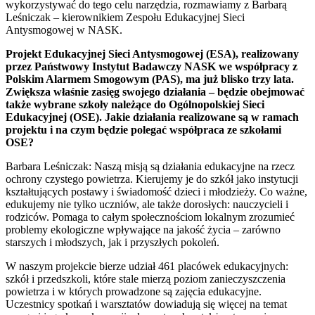
wykorzystywać do tego celu narzędzia, rozmawiamy z Barbarą
Leśniczak – kierownikiem Zespołu Edukacyjnej Sieci
Antysmogowej w NASK.
Projekt Edukacyjnej Sieci Antysmogowej (ESA), realizowany
przez Państwowy Instytut Badawczy NASK we współpracy z
Polskim Alarmem Smogowym (PAS), ma już blisko trzy lata.
Zwiększa właśnie zasięg swojego działania – będzie obejmować
także wybrane szkoły należące do Ogólnopolskiej Sieci
Edukacyjnej (OSE). Jakie działania realizowane są w ramach
projektu i na czym będzie polegać współpraca ze szkołami
OSE?
Barbara Leśniczak: Naszą misją są działania edukacyjne na rzecz
ochrony czystego powietrza. Kierujemy je do szkół jako instytucji
kształtujących postawy i świadomość dzieci i młodzieży. Co ważne,
edukujemy nie tylko uczniów, ale także dorosłych: nauczycieli i
rodziców. Pomaga to całym społecznościom lokalnym zrozumieć
problemy ekologiczne wpływające na jakość życia – zarówno
starszych i młodszych, jak i przyszłych pokoleń.
W naszym projekcie bierze udział 461 placówek edukacyjnych:
szkół i przedszkoli, które stale mierzą poziom zanieczyszczenia
powietrza i w których prowadzone są zajęcia edukacyjne.
Uczestnicy spotkań i warsztatów dowiadują się więcej na temat