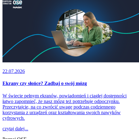
22.07.2026
Ekrany czy słońce? Zadbaj o swój mózg
W świecie pełnym ekranów, powiadomień i ciągłej dostępności
łatwo zapomnieć, że nasz mózg też potrzebuje odpoczynku.
Przeczytajcie, na co zwrócić uwagę podczas codziennego
korzystania z urządzeń oraz kształtowania swoich nawyków
cyfrowych.
czytaj dalej...