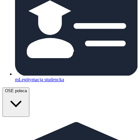
mLegitymacja studencka
OSE poleca