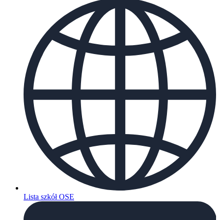
Lista szkół OSE