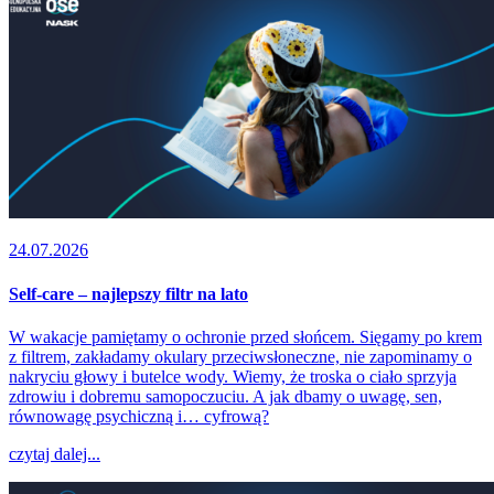
24.07.2026
Self-care – najlepszy filtr na lato
W wakacje pamiętamy o ochronie przed słońcem. Sięgamy po krem
z filtrem, zakładamy okulary przeciwsłoneczne, nie zapominamy o
nakryciu głowy i butelce wody. Wiemy, że troska o ciało sprzyja
zdrowiu i dobremu samopoczuciu. A jak dbamy o uwagę, sen,
równowagę psychiczną i… cyfrową?
czytaj dalej...