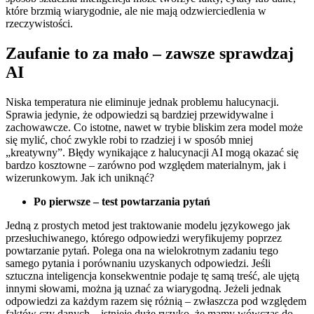
które brzmią wiarygodnie, ale nie mają odzwierciedlenia w
rzeczywistości.
Zaufanie to za mało – zawsze sprawdzaj
AI
Niska temperatura nie eliminuje jednak problemu halucynacji.
Sprawia jedynie, że odpowiedzi są bardziej przewidywalne i
zachowawcze. Co istotne, nawet w trybie bliskim zera model może
się mylić, choć zwykle robi to rzadziej i w sposób mniej
„kreatywny”. Błędy wynikające z halucynacji AI mogą okazać się
bardzo kosztowne – zarówno pod względem materialnym, jak i
wizerunkowym. Jak ich uniknąć?
Po pierwsze – test powtarzania pytań
Jedną z prostych metod jest traktowanie modelu językowego jak
przesłuchiwanego, którego odpowiedzi weryfikujemy poprzez
powtarzanie pytań. Polega ona na wielokrotnym zadaniu tego
samego pytania i porównaniu uzyskanych odpowiedzi. Jeśli
sztuczna inteligencja konsekwentnie podaje tę samą treść, ale ujętą
innymi słowami, można ją uznać za wiarygodną. Jeżeli jednak
odpowiedzi za każdym razem się różnią – zwłaszcza pod względem
faktów czy danych – istnieje duże ryzyko, że mamy wówczas do