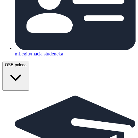
mLegitymacja studencka
OSE poleca