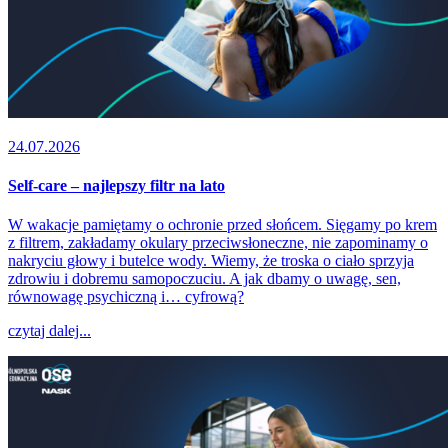
24.07.2026
Self-care – najlepszy filtr na lato
W wakacje pamiętamy o ochronie przed słońcem. Sięgamy po krem
z filtrem, zakładamy okulary przeciwsłoneczne, nie zapominamy o
nakryciu głowy i butelce wody. Wiemy, że troska o ciało sprzyja
zdrowiu i dobremu samopoczuciu. A jak dbamy o uwagę, sen,
równowagę psychiczną i… cyfrową?
czytaj dalej...