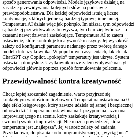
sposób generowania odpowiedzi. Modele językowe działają na
zasadzie przewidywania kolejnych słów na podstawie
prawdopodobieństwa. Dla każdej odpowiedzi istnieją liczne
kontynuacje, z których jedne są bardziej typowe, inne mniej.
Temperatura AI działa więc jak pokrętło. Im niższa, tym odpowiedzi
są bardziej przewidywalne. Im wyższa, tym bardziej twórcze – a
czasami nawet dziwne i zaskakujące. Temperatura AI to zatem
ustawienie, które kontroluje kreatywność maszyny. Jej wysokość
zależy od konfiguracji parametru nadanego przez twórcę danego
modelu lub użytkownika. W popularnych asystentach, takich jak
ChatGPT czy Copilot, „pokrętło” temperatury jest ukryte. System
ustawia ją domyślnie. Użytkownik może zatem wpływać na styl
odpowiedzi głównie poprzez sposób formułowania polecenia.
Przewidywalność kontra kreatywność
Chcąc lepiej zrozumieć zagadnienie, warto przyjrzeć się
konkretnym wartościom liczbowym. Temperatura ustawiona na 0
daje efekt księgowego, który zawsze udziela tej samej i bezpiecznej
odpowiedzi. Temperatura ustawiona na 1 przypomina jazzmana
improwizującego na scenie, który zaskakuje kreatywnością i
swobodą swoich improwizacji. Nie można powiedzieć, która
temperatura jest „najlepsza”. Jej wartość zależy od zadania.
Przykładowo, do pisania kodu programistycznego, „wyciągania”