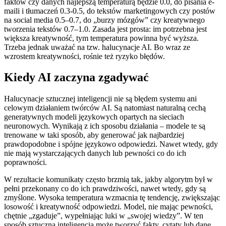
faktów czy danych najlepszą temperaturą będzie 0.0, do pisania e-
maili i tłumaczeń 0.3-0.5, do tekstów marketingowych czy postów
na social media 0.5–0.7, do „burzy mózgów” czy kreatywnego
tworzenia tekstów 0.7–1.0. Zasada jest prosta: im potrzebna jest
większa kreatywność, tym temperatura powinna być wyższa.
Trzeba jednak uważać na tzw. halucynacje AI. Bo wraz ze
wzrostem kreatywności, rośnie też ryzyko błędów.
Kiedy AI zaczyna zgadywać
Halucynacje sztucznej inteligencji nie są błędem systemu ani
celowym działaniem twórców AI. Są natomiast naturalną cechą
generatywnych modeli językowych opartych na sieciach
neuronowych. Wynikają z ich sposobu działania – modele te są
trenowane w taki sposób, aby generować jak najbardziej
prawdopodobne i spójne językowo odpowiedzi. Nawet wtedy, gdy
nie mają wystarczających danych lub pewności co do ich
poprawności.
W rezultacie komunikaty często brzmią tak, jakby algorytm był w
pełni przekonany co do ich prawdziwości, nawet wtedy, gdy są
zmyślone. Wysoka temperatura wzmacnia tę tendencję, zwiększając
losowość i kreatywność odpowiedzi. Model, nie mając pewności,
chętnie „zgaduje”, wypełniając luki w „swojej wiedzy”. W ten
sposób sztuczna inteligencja może tworzyć fakty, cytaty lub dane,