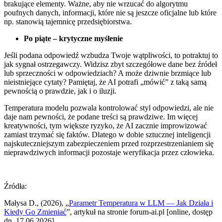
brakujące elementy. Ważne, aby nie wrzucać do algorytmu
poufnych danych, informacji, które nie są jeszcze oficjalne lub które
np. stanowią tajemnicę przedsiębiorstwa.
Po piąte – krytyczne myślenie
Jeśli podana odpowiedź wzbudza Twoje wątpliwości, to potraktuj to
jak sygnał ostrzegawczy. Widzisz zbyt szczegółowe dane bez źródeł
lub sprzeczności w odpowiedziach? A może dziwnie brzmiące lub
nieistniejące cytaty? Pamiętaj, że AI potrafi „mówić” z taką samą
pewnością o prawdzie, jak i o iluzji.
Temperatura modelu pozwala kontrolować styl odpowiedzi, ale nie
daje nam pewności, że podane treści są prawdziwe. Im więcej
kreatywności, tym większe ryzyko, że AI zacznie improwizować
zamiast trzymać się faktów. Dlatego w dobie sztucznej inteligencji
najskuteczniejszym zabezpieczeniem przed rozprzestrzenianiem się
nieprawdziwych informacji pozostaje weryfikacja przez człowieka.
Źródła:
Małysa D., (2026), „
Parametr Temperatura w LLM — Jak Działa i
Kiedy Go Zmieniać
”, artykuł na stronie forum-ai.pl [online, dostęp
dn. 17.06.2026].