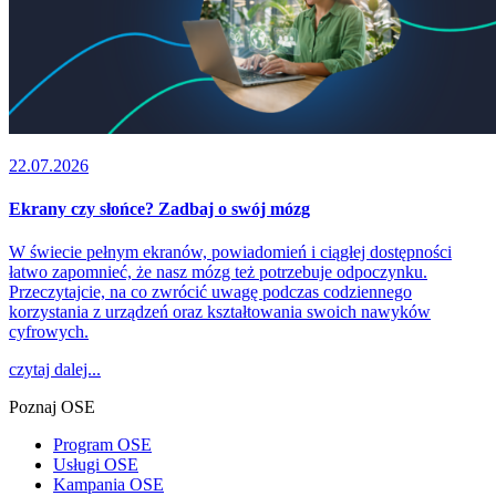
22.07.2026
Ekrany czy słońce? Zadbaj o swój mózg
W świecie pełnym ekranów, powiadomień i ciągłej dostępności
łatwo zapomnieć, że nasz mózg też potrzebuje odpoczynku.
Przeczytajcie, na co zwrócić uwagę podczas codziennego
korzystania z urządzeń oraz kształtowania swoich nawyków
cyfrowych.
czytaj dalej...
Poznaj OSE
Program OSE
Usługi OSE
Kampania OSE