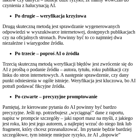
czynienia z halucynacją AI.
Po drugie – weryfikacja krzyżowa
Drugą skuteczną metodą jest sprawdzanie wygenerowanych
odpowiedzi w wyszukiwarce internetowej, dostępnych publikacjach
czy na oficjalnych stronach. Powinny być to co najmniej dwa
niezależne i wiarygodne źródła.
Po trzecie – poproś AI o źródła
Trzecią skuteczną metodą weryfikacji błędów jest zwrócenie się do
AI z prośbą o podanie źródła – autora, tytułu, roku publikacji czy
linku do stron internetowych. A następnie sprawdzenie, czy dany
punkt odniesienia w ogóle istnieje. Weryfikacja jest kluczowa, bo AI
potrafi podawać fikcyjne źródła.
Po czwarte – precyzyjne promptowanie
Pamiętaj, że kierowane pytania do AI powinny być bardzo
precyzyjne. Jeśli np. potrzebujesz „wyciągnąć” dane z raportu,
napisz w prompcie szczegóły – jaki raport masz na myśli, z jakiego
jest roku, kto jest jego autorem, a najlepiej wrzuć do niego link lub
fragment, który chcesz przeanalizować. Im pytanie będzie bardziej
szczegółowe, tym istnieje mniejsze ryzyko, że AI „dopowie”