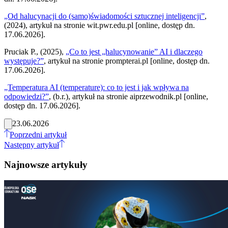
„Od halucynacji do (samo)świadomości sztucznej inteligencji”
,
(2024), artykuł na stronie wit.pwr.edu.pl [online, dostęp dn.
17.06.2026].
Pruciak P., (2025),
„Co to jest „halucynowanie” AI i dlaczego
występuje?”
, artykuł na stronie prompterai.pl [online, dostęp dn.
17.06.2026].
„Temperatura AI (temperature): co to jest i jak wpływa na
odpowiedzi?”
, (b.r.), artykuł na stronie aiprzewodnik.pl [online,
dostęp dn. 17.06.2026].
23.06.2026
Poprzedni artykuł
Następny artykuł
Najnowsze artykuły