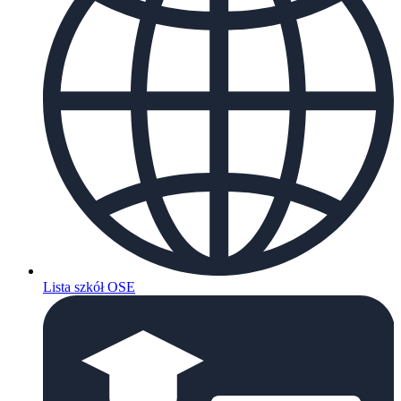
Lista szkół OSE