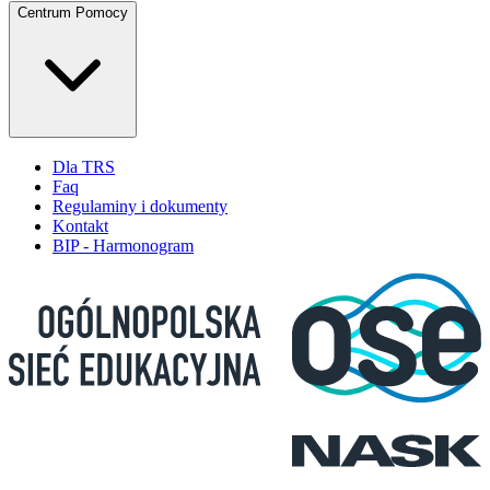
Centrum Pomocy
Dla TRS
Faq
Regulaminy i dokumenty
Kontakt
BIP - Harmonogram