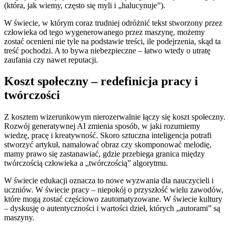
(która, jak wiemy, często się myli i „halucynuje”).
W świecie, w którym coraz trudniej odróżnić tekst stworzony przez
człowieka od tego wygenerowanego przez maszynę, możemy
zostać ocenieni nie tyle na podstawie treści, ile podejrzenia, skąd ta
treść pochodzi. A to bywa niebezpieczne – łatwo wtedy o utratę
zaufania czy nawet reputacji.
Koszt społeczny – redefinicja pracy i
twórczości
Z kosztem wizerunkowym nierozerwalnie łączy się koszt społeczny.
Rozwój generatywnej AI zmienia sposób, w jaki rozumiemy
wiedzę, pracę i kreatywność. Skoro sztuczna inteligencja potrafi
stworzyć artykuł, namalować obraz czy skomponować melodię,
mamy prawo się zastanawiać, gdzie przebiega granica między
twórczością człowieka a „twórczością” algorytmu.
W świecie edukacji oznacza to nowe wyzwania dla nauczycieli i
uczniów. W świecie pracy – niepokój o przyszłość wielu zawodów,
które mogą zostać częściowo zautomatyzowane. W świecie kultury
– dyskusję o autentyczności i wartości dzieł, których „autorami” są
maszyny.