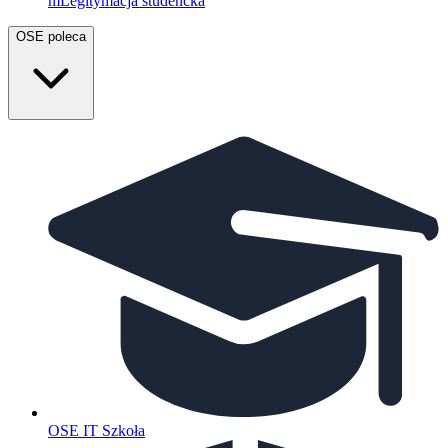
mLegitymacja studencka
OSE poleca
OSE IT Szkoła