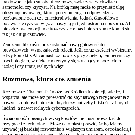
traktować je jako substytut rozmowy, zwłaszcza w chwilach
samotności czy kryzysu. Na krótką metę może to przynieść ulgę –
otrzymujemy uwagę, której potrzebujemy, a odpowiedzi są
pozbawione ocen czy zniecierpliwienia. Jednak długofalowo
pojawia się ryzyko: więź z maszyną jest jednostronna i pozorna. AI
nie odczuwa emocji, nie troszczy się o nas i nie zrozumie kontekstu
tak jak drugi człowiek.
Złudzenie bliskości może osłabiać naszą gotowość do
prawdziwych, wymagających relacji. Jeśli coraz częściej wybieramy
łatwy kontakt z AI zamiast rozmowy z przyjacielem, partnerem czy
psychologiem, w efekcie mierzymy się z rosnącym poczuciem
izolacji czy utratą realnych więzi.
Rozmowa, która coś zmienia
Rozmowa z ChatemGPT może być źródłem inspiracji, wiedzy i
wsparcia, ale może też prowadzić do zbyt łatwego rezygnowania z
naszych zdolności intelektualnych czy potrzeby bliskości z innymi
ludźmi, a nawet realnych cyberzagrożeń.
Świadomość opisanych wyżej kosztów nie musi prowadzić do
rezygnacji z technologii. Może natomiast sprawić, że będziemy
używać jej bardziej rozważnie: z większym umiarem, ostrożnością i
świadomością konsekwencji. Bo cena, którą płacimy za pomoc w