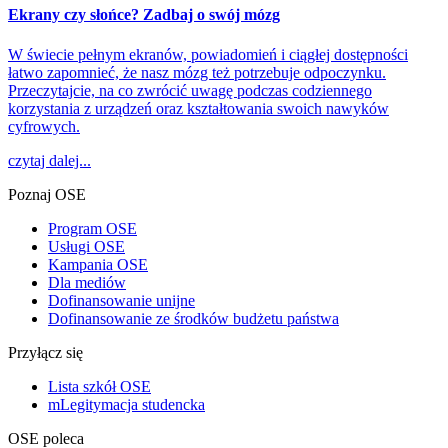
Ekrany czy słońce? Zadbaj o swój mózg
W świecie pełnym ekranów, powiadomień i ciągłej dostępności
łatwo zapomnieć, że nasz mózg też potrzebuje odpoczynku.
Przeczytajcie, na co zwrócić uwagę podczas codziennego
korzystania z urządzeń oraz kształtowania swoich nawyków
cyfrowych.
czytaj dalej...
Poznaj OSE
Program OSE
Usługi OSE
Kampania OSE
Dla mediów
Dofinansowanie unijne
Dofinansowanie ze środków budżetu państwa
Przyłącz się
Lista szkół OSE
mLegitymacja studencka
OSE poleca