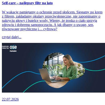
Self-care – najlepszy filtr na lato
W wakacje pamiętamy o ochronie przed słońcem. Sięgamy po krem
z filtrem, zakładamy okulary przeciwsłoneczne, nie zapominamy o
nakryciu głowy i butelce wody. Wiemy, że troska o ciało sprzyja
zdrowiu i dobremu samopoczuciu. A jak dbamy o uwagę, sen,
równowagę psychiczną i… cyfrową?
czytaj dalej...
22.07.2026