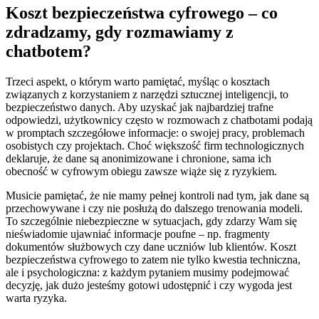
Koszt bezpieczeństwa cyfrowego – co
zdradzamy, gdy rozmawiamy z
chatbotem?
Trzeci aspekt, o którym warto pamiętać, myśląc o kosztach
związanych z korzystaniem z narzędzi sztucznej inteligencji, to
bezpieczeństwo danych. Aby uzyskać jak najbardziej trafne
odpowiedzi, użytkownicy często w rozmowach z chatbotami podają
w promptach szczegółowe informacje: o swojej pracy, problemach
osobistych czy projektach. Choć większość firm technologicznych
deklaruje, że dane są anonimizowane i chronione, sama ich
obecność w cyfrowym obiegu zawsze wiąże się z ryzykiem.
Musicie pamiętać, że nie mamy pełnej kontroli nad tym, jak dane są
przechowywane i czy nie posłużą do dalszego trenowania modeli.
To szczególnie niebezpieczne w sytuacjach, gdy zdarzy Wam się
nieświadomie ujawniać informacje poufne – np. fragmenty
dokumentów służbowych czy dane uczniów lub klientów. Koszt
bezpieczeństwa cyfrowego to zatem nie tylko kwestia techniczna,
ale i psychologiczna: z każdym pytaniem musimy podejmować
decyzję, jak dużo jesteśmy gotowi udostępnić i czy wygoda jest
warta ryzyka.