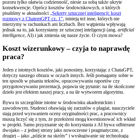
pozoru tylko ułatwia codzienność, niesie za sobą także ukryte
konsekwencje. Oprócz kosztów środowiskowych, o których
pisaliśmy w aktualności
„Sekrety sztucznej inteligencji: koszt
rozmowy z ChatemGPT cz. 1”
, istnieją też inne, których nie
mierzymy w rachunkach ani liczbach. Bez wątpienia wpływają
jednak na to, jak korzystamy ze sztucznej inteligencji (ang.
artificial
intelligence
, AI) i jak zmienia się nasze życie. O czym mowa?
Koszt wizerunkowy – czyja to naprawdę
praca?
Jeden z istotnych kosztów, jaki ponosimy, korzystając z ChataGPT,
dotyczy naszego obrazu w oczach innych. Jeśli pomagamy sobie w
ten sposób w pisaniu tekstów, opracowywaniu raportów czy
przygotowywaniu prezentacji, pojawia się pytanie: na ile skończone
dzieło jest efektem naszej pracy, a na ile wytworem algorytmu.
Bywa to szczególnie istotne w środowisku akademickim i
zawodowym. Studenci obawiają się zarzutów o plagiat, nauczyciele
stają przed wyzwaniem oceny oryginalności prac, a pracownicy
muszą liczyć się z tym, że przełożeni mogą kwestionować ich wkład
w projekt. Samo przyznanie się do korzystania z AI bywa odbierane
dwojako – z jednej strony jako nowoczesne i pragmatyczne, z
drugiej – jako „pójście na skróty” i wysługiwanie się technologią