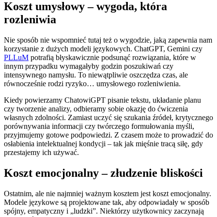
Koszt umysłowy – wygoda, która
rozleniwia
Nie sposób nie wspomnieć tutaj też o wygodzie, jaką zapewnia nam
korzystanie z dużych modeli językowych. ChatGPT, Gemini czy
PLLuM
potrafią błyskawicznie podsunąć rozwiązania, które w
innym przypadku wymagałyby godzin poszukiwań czy
intensywnego namysłu. To niewątpliwie oszczędza czas, ale
równocześnie rodzi ryzyko… umysłowego rozleniwienia.
Kiedy powierzamy ChatowiGPT pisanie tekstu, układanie planu
czy tworzenie analizy, odbieramy sobie okazję do ćwiczenia
własnych zdolności. Zamiast uczyć się szukania źródeł, krytycznego
porównywania informacji czy twórczego formułowania myśli,
przyjmujemy gotowe podpowiedzi. Z czasem może to prowadzić do
osłabienia intelektualnej kondycji – tak jak mięśnie tracą siłę, gdy
przestajemy ich używać.
Koszt emocjonalny – złudzenie bliskości
Ostatnim, ale nie najmniej ważnym kosztem jest koszt emocjonalny.
Modele językowe są projektowane tak, aby odpowiadały w sposób
spójny, empatyczny i „ludzki”. Niektórzy użytkownicy zaczynają