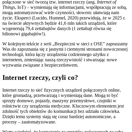
połączone w sieć tworzą tzw. internet rzeczy (ang.
Internet of
Things
, IoT) – wymieniają się informacjami, współpracują ze sobą,
mogą automatyzować wiele czynności, słowem: ułatwiają nam
życie. Eksperci (Lucido, Hummel, 2020) przewidują, że w 2025 r.
na świecie aktywnych będzie 41,6 mln takich urządzeń, które
wygenerują 79,4 zettabajtów danych (1 zettabajt równa się
bilionowi gigabajtów!).
W kolejnym tekście z serii „Bezpieczni w sieci z OSE” zapraszamy
Was do zapoznania się z jasnymi i ciemnymi stronami nowoczesnej
technologii, która łączy urządzenia codziennego użytku z
internetem, zmieniając naszą rzeczywistość i stwarzając nowe
wyzwania związane z bezpieczeństwem.
Internet rzeczy, czyli co?
Internet rzeczy to sieć fizycznych urządzeń połączonych online,
które gromadzą, przetwarzają i wymieniają dane. Mogą to być
sprzęty domowe, pojazdy, maszyny przemysłowe, czujniki w
rolnictwie czy urządzenia medyczne. Kluczowym elementem jest
zdolność tych obiektów do komunikacji bez udziału człowieka.
Dzięki temu systemy stają się coraz bardziej autonomiczne, a
procesy – zautomatyzowane.
Warto wiedzieć, że korzystanie ze sprzętów połączonych ze sobą