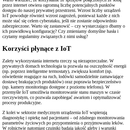
przez internet otwiera ogromną liczbę potencjalnych punktów
dostępu do naszej prywatnej przestrzeni. Wzrost liczby urządzeń
IoT powoduje również wzrost zagrożeń, ponieważ każde z nich
może stać się celem cyberataku, jeśli nie zostanie odpowiednio
zabezpieczone. Warto się zastanowić – czy wystarczająco dbamy o
ich prawidłową konfigurację? Czy zmieniamy domyślne hasła i
czytamy regulaminy związanych z nimi usług?
Korzyści płynące z IoT
Zalety wykorzystania internetu rzeczy są niezaprzeczalne. W
prywatnych domach technologia ta pozwala na oszczędność energii
(np. poprzez inteligentne termostaty), zwiększa komfort (np.
oświetlenie reagujące na ruch, lodówki samodzielnie zamawiające
dostawę brakujących produktów) oraz poprawia bezpieczeństwo
(np. kamery monitoringu dostępne z poziomu telefonu). W
przemyśle IoT umożliwia monitorowanie stanu maszyn w czasie
rzeczywistym, co pozwala zapobiegać awariom i optymalizować
procesy produkcyjne.
Z kolei w sektorze medycznym urządzenia IoT wspierają
diagnostykę i opiekę nad pacjentami – od zdalnego monitorowania
parametrów życiowych po przypomnienia o przyjmowaniu leków.
W rolnictwie natomiast czujniki badają jakość gleby i warunki