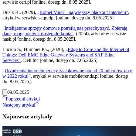
serwisie cert.pl [online, dostęp dn. 8.05.2025].
Dusik B., (2029),
„Botnet Mirai – największy blackout Internetu”
,
artykuł w serwisie seqredpl [online, dostęp dn. 8.05.2025].
„Inteligentne sprzęty domowe potrafią nas przechytrzyć. Zbierają
dane, mogą ułatwić dostęp do konta”
, (2024), artykuł w serwisie
nask.pl [online, dostęp dn. 8.05.2025].
Lucido S., Hummel Ph., (2020),
„Edge to Core and the Internet of
Things: Dell EMC Edge Gateway Systems and SAP Edge
Services”
, Dell Inc [online, dostęp dn. 7.05.2025].
„Urządzenia internetu rzeczy zaatakowane ponad 20 milionów razy
w 2022 roku!”
, artykuł w serwisie mobiletrends.pl [online, dostęp
dn. 8.05.2025].
09.05.2025
Poprzedni artykuł
Następny artykuł
Najnowsze artykuły