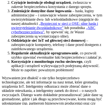
Czytajcie instrukcje obsługi urządzeń
, zwłaszcza w
zakresie bezpieczeństwa korzystania z danego sprzętu.
Zmieniajcie domyślne dane logowania
– hasła, loginy
administracyjne – i ustawiajcie własne zabezpieczenia, w tym
uwierzytelnianie dwu- lub wieloskładnikowe (sięgnijcie do
naszej aktualności
„Bezpieczni w sieci z OSE: silne hasła i
uwierzytelnianie dwuskładnikowe”
lub poradnika
„ABC
cyberbezpieczeństwa”
, by upewnić się, że Wasze
zabezpieczenia są wystarczająco silne).
Oddzielajcie sieć IoT od głównej sieci domowej
–
zabezpieczajcie komputery, telefony i dane przed dostępem z
zainfekowanego urządzenia.
Regularnie aktualizujcie oprogramowanie
, co pozwoli
szybko ujawniać ewentualne luki bezpieczeństwa i załatać je.
Korzystajcie z monitoringu ruchu sieciowego
, czyli
aplikacji i urządzeń wykrywających podejrzaną aktywność.
Może to zapobiec poważnym problemom!
Wyzwaniem jest dbałość o nie tylko bezpieczeństwo
technologiczne, ale też informacje na nasz temat, które gromadzą
urządzenia IoT. Inteligentny odkurzacz może zbierać dane o
układzie mieszkania, a inteligentny zamek do drzwi – o naszych
zwyczajach. Dlatego warto dokładnie przeanalizować: jakie dane są
gromadzone, gdzie i jak długo są przechowywane, komu mogą być
udostępniane (np. partnerom biznesowym producenta) oraz czy