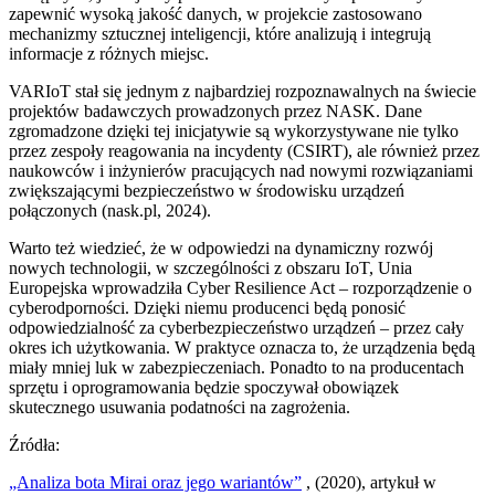
zapewnić wysoką jakość danych, w projekcie zastosowano
mechanizmy sztucznej inteligencji, które analizują i integrują
informacje z różnych miejsc.
VARIoT stał się jednym z najbardziej rozpoznawalnych na świecie
projektów badawczych prowadzonych przez NASK. Dane
zgromadzone dzięki tej inicjatywie są wykorzystywane nie tylko
przez zespoły reagowania na incydenty (CSIRT), ale również przez
naukowców i inżynierów pracujących nad nowymi rozwiązaniami
zwiększającymi bezpieczeństwo w środowisku urządzeń
połączonych (nask.pl, 2024).
Warto też wiedzieć, że w odpowiedzi na dynamiczny rozwój
nowych technologii, w szczególności z obszaru IoT, Unia
Europejska wprowadziła Cyber Resilience Act – rozporządzenie o
cyberodporności. Dzięki niemu producenci będą ponosić
odpowiedzialność za cyberbezpieczeństwo urządzeń – przez cały
okres ich użytkowania. W praktyce oznacza to, że urządzenia będą
miały mniej luk w zabezpieczeniach. Ponadto to na producentach
sprzętu i oprogramowania będzie spoczywał obowiązek
skutecznego usuwania podatności na zagrożenia.
Źródła:
„Analiza bota Mirai oraz jego wariantów”
, (2020), artykuł w