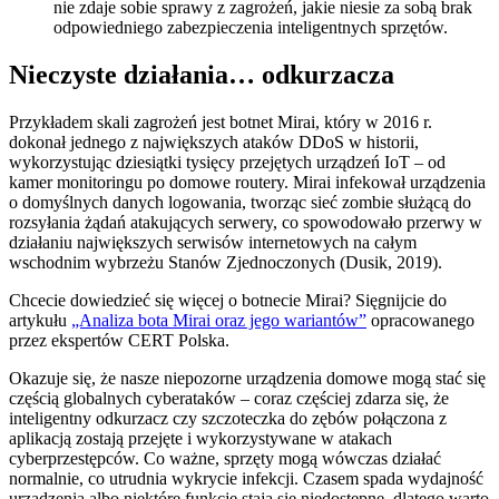
nie zdaje sobie sprawy z zagrożeń, jakie niesie za sobą brak
odpowiedniego zabezpieczenia inteligentnych sprzętów.
Nieczyste działania… odkurzacza
Przykładem skali zagrożeń jest botnet Mirai, który w 2016 r.
dokonał jednego z największych ataków DDoS w historii,
wykorzystując dziesiątki tysięcy przejętych urządzeń IoT – od
kamer monitoringu po domowe routery. Mirai infekował urządzenia
o domyślnych danych logowania, tworząc sieć zombie służącą do
rozsyłania żądań atakujących serwery, co spowodowało przerwy w
działaniu największych serwisów internetowych na całym
wschodnim wybrzeżu Stanów Zjednoczonych (Dusik, 2019).
Chcecie dowiedzieć się więcej o botnecie Mirai? Sięgnijcie do
artykułu
„Analiza bota Mirai oraz jego wariantów”
opracowanego
przez ekspertów CERT Polska.
Okazuje się, że nasze niepozorne urządzenia domowe mogą stać się
częścią globalnych cyberataków – coraz częściej zdarza się, że
inteligentny odkurzacz czy szczoteczka do zębów połączona z
aplikacją zostają przejęte i wykorzystywane w atakach
cyberprzestępców. Co ważne, sprzęty mogą wówczas działać
normalnie, co utrudnia wykrycie infekcji. Czasem spada wydajność
urządzenia albo niektóre funkcje stają się niedostępne, dlatego warto