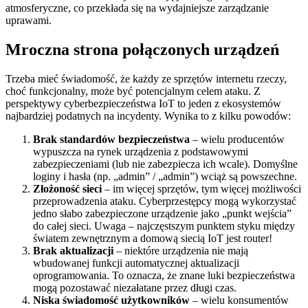
atmosferyczne, co przekłada się na wydajniejsze zarządzanie
uprawami.
Mroczna strona połączonych urządzeń
Trzeba mieć świadomość, że każdy ze sprzętów internetu rzeczy,
choć funkcjonalny, może być potencjalnym celem ataku. Z
perspektywy cyberbezpieczeństwa IoT to jeden z ekosystemów
najbardziej podatnych na incydenty. Wynika to z kilku powodów:
Brak standardów bezpieczeństwa
– wielu producentów
wypuszcza na rynek urządzenia z podstawowymi
zabezpieczeniami (lub nie zabezpiecza ich wcale). Domyślne
loginy i hasła (np. „admin” / „admin”) wciąż są powszechne.
Złożoność sieci
– im więcej sprzętów, tym więcej możliwości
przeprowadzenia ataku. Cyberprzestępcy mogą wykorzystać
jedno słabo zabezpieczone urządzenie jako „punkt wejścia”
do całej sieci. Uwaga – najczęstszym punktem styku między
światem zewnętrznym a domową siecią IoT jest router!
Brak aktualizacji
– niektóre urządzenia nie mają
wbudowanej funkcji automatycznej aktualizacji
oprogramowania. To oznacza, że znane luki bezpieczeństwa
mogą pozostawać niezałatane przez długi czas.
Niska świadomość użytkowników
– wielu konsumentów