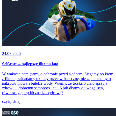
24.07.2026
Self-care – najlepszy filtr na lato
W wakacje pamiętamy o ochronie przed słońcem. Sięgamy po krem
z filtrem, zakładamy okulary przeciwsłoneczne, nie zapominamy o
nakryciu głowy i butelce wody. Wiemy, że troska o ciało sprzyja
zdrowiu i dobremu samopoczuciu. A jak dbamy o uwagę, sen,
równowagę psychiczną i… cyfrową?
czytaj dalej...