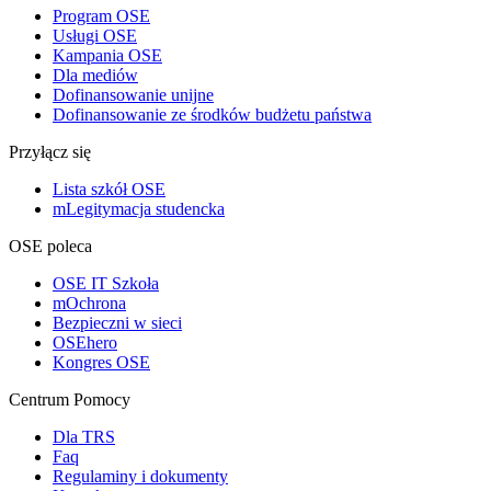
Program OSE
Usługi OSE
Kampania OSE
Dla mediów
Dofinansowanie unijne
Dofinansowanie ze środków budżetu państwa
Przyłącz się
Lista szkół OSE
mLegitymacja studencka
OSE poleca
OSE IT Szkoła
mOchrona
Bezpieczni w sieci
OSEhero
Kongres OSE
Centrum Pomocy
Dla TRS
Faq
Regulaminy i dokumenty