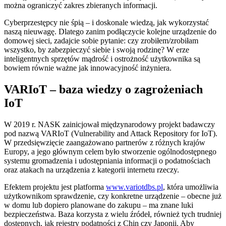
można ograniczyć zakres zbieranych informacji.
Cyberprzestępcy nie śpią – i doskonale wiedzą, jak wykorzystać
naszą nieuwagę. Dlatego zanim podłączycie kolejne urządzenie do
domowej sieci, zadajcie sobie pytanie: czy zrobiłem/zrobiłam
wszystko, by zabezpieczyć siebie i swoją rodzinę? W erze
inteligentnych sprzętów mądrość i ostrożność użytkownika są
bowiem równie ważne jak innowacyjność inżyniera.
VARIoT – baza wiedzy o zagrożeniach
IoT
W 2019 r. NASK zainicjował międzynarodowy projekt badawczy
pod nazwą VARIoT (Vulnerability and Attack Repository for IoT).
W przedsięwzięcie zaangażowano partnerów z różnych krajów
Europy, a jego głównym celem było stworzenie ogólnodostępnego
systemu gromadzenia i udostępniania informacji o podatnościach
oraz atakach na urządzenia z kategorii internetu rzeczy.
Efektem projektu jest platforma
www.variotdbs.pl
, która umożliwia
użytkownikom sprawdzenie, czy konkretne urządzenie – obecne już
w domu lub dopiero planowane do zakupu – ma znane luki
bezpieczeństwa. Baza korzysta z wielu źródeł, również tych trudniej
dostępnych, jak rejestry podatności z Chin czy Japonii. Aby