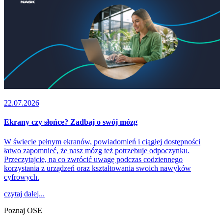
22.07.2026
Ekrany czy słońce? Zadbaj o swój mózg
W świecie pełnym ekranów, powiadomień i ciągłej dostępności
łatwo zapomnieć, że nasz mózg też potrzebuje odpoczynku.
Przeczytajcie, na co zwrócić uwagę podczas codziennego
korzystania z urządzeń oraz kształtowania swoich nawyków
cyfrowych.
czytaj dalej...
Poznaj OSE