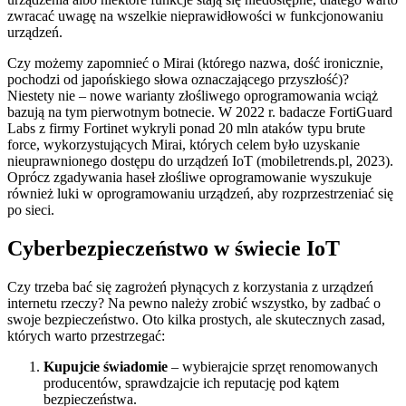
zwracać uwagę na wszelkie nieprawidłowości w funkcjonowaniu
urządzeń.
Czy możemy zapomnieć o Mirai (którego nazwa, dość ironicznie,
pochodzi od japońskiego słowa oznaczającego przyszłość)?
Niestety nie – nowe warianty złośliwego oprogramowania wciąż
bazują na tym pierwotnym botnecie. W 2022 r. badacze FortiGuard
Labs z firmy Fortinet wykryli ponad 20 mln ataków typu brute
force, wykorzystujących Mirai, których celem było uzyskanie
nieuprawnionego dostępu do urządzeń IoT (mobiletrends.pl, 2023).
Oprócz zgadywania haseł złośliwe oprogramowanie wyszukuje
również luki w oprogramowaniu urządzeń, aby rozprzestrzeniać się
po sieci.
Cyberbezpieczeństwo w świecie IoT
Czy trzeba bać się zagrożeń płynących z korzystania z urządzeń
internetu rzeczy? Na pewno należy zrobić wszystko, by zadbać o
swoje bezpieczeństwo. Oto kilka prostych, ale skutecznych zasad,
których warto przestrzegać:
Kupujcie świadomie
– wybierajcie sprzęt renomowanych
producentów, sprawdzajcie ich reputację pod kątem
bezpieczeństwa.