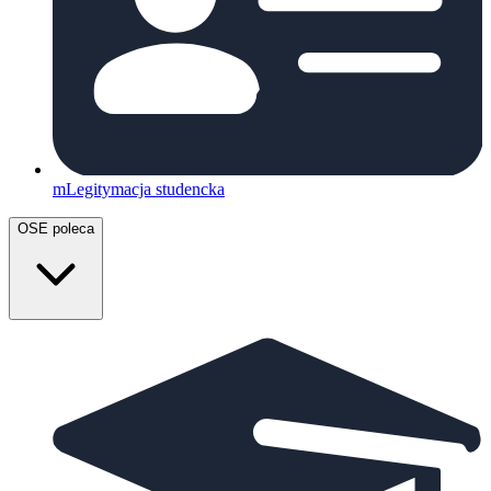
mLegitymacja studencka
OSE poleca