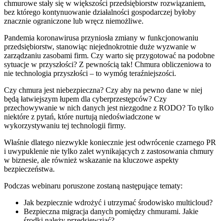
chmurowe stały się w większości przedsiębiorstw rozwiązaniem,
bez którego kontynuowanie działalności gospodarczej byłoby
znacznie ograniczone lub wręcz niemożliwe.
Pandemia koronawirusa przyniosła zmiany w funkcjonowaniu
przedsiębiorstw, stanowiąc niejednokrotnie duże wyzwanie w
zarządzaniu zasobami firm. Czy warto się przygotować na podobne
sytuacje w przyszłości? Z pewnością tak! Chmura obliczeniowa to
nie technologia przyszłości – to wymóg teraźniejszości.
Czy chmura jest niebezpieczna? Czy aby na pewno dane w niej
będą łatwiejszym łupem dla cyberprzestępców? Czy
przechowywanie w nich danych jest niezgodne z RODO? To tylko
niektóre z pytań, które nurtują niedoświadczone w
wykorzystywaniu tej technologii firmy.
Właśnie dlatego niezwykle koniecznie jest odwrócenie czarnego PR
i uwypuklenie nie tylko zalet wynikających z zastosowania chmury
w biznesie, ale również wskazanie na kluczowe aspekty
bezpieczeństwa.
Podczas webinaru poruszone zostaną następujące tematy:
Jak bezpiecznie wdrożyć i utrzymać środowisko multicloud?
Bezpieczna migracja danych pomiędzy chmurami. Jakie
środki należy przedsięwziąć?