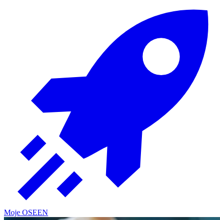
Moje OSE
EN