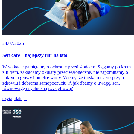
24.07.2026
Self-care – najlepszy filtr na lato
W wakacje pamiętamy o ochronie przed słońcem. Sięgamy po krem
z filtrem, zakładamy okulary przeciwsłoneczne, nie zapominamy o
nakryciu głowy i butelce wody. Wiemy, że troska o ciało sprzyja
zdrowiu i dobremu samopoczuciu. A jak dbamy o uwagę, sen,
równowagę psychiczną i… cyfrową?
czytaj dalej...