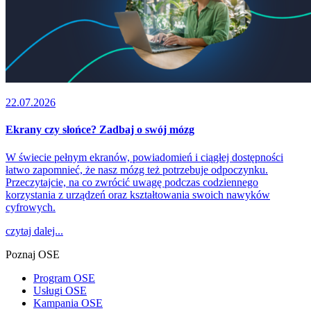
22.07.2026
Ekrany czy słońce? Zadbaj o swój mózg
W świecie pełnym ekranów, powiadomień i ciągłej dostępności
łatwo zapomnieć, że nasz mózg też potrzebuje odpoczynku.
Przeczytajcie, na co zwrócić uwagę podczas codziennego
korzystania z urządzeń oraz kształtowania swoich nawyków
cyfrowych.
czytaj dalej...
Poznaj OSE
Program OSE
Usługi OSE
Kampania OSE