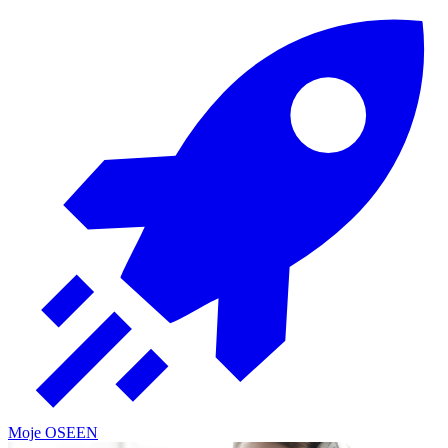
Moje OSE
EN