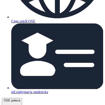
Lista szkół OSE
mLegitymacja studencka
OSE poleca