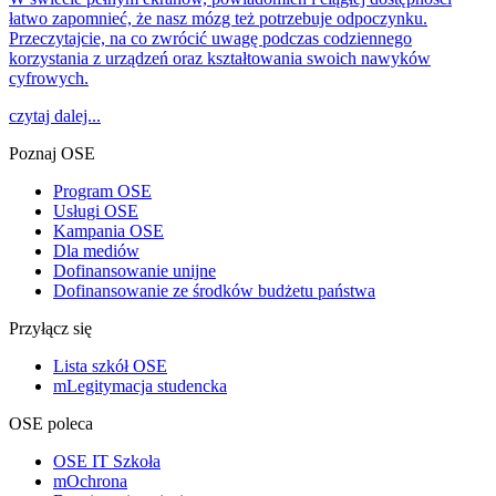
łatwo zapomnieć, że nasz mózg też potrzebuje odpoczynku.
Przeczytajcie, na co zwrócić uwagę podczas codziennego
korzystania z urządzeń oraz kształtowania swoich nawyków
cyfrowych.
czytaj dalej...
Poznaj OSE
Program OSE
Usługi OSE
Kampania OSE
Dla mediów
Dofinansowanie unijne
Dofinansowanie ze środków budżetu państwa
Przyłącz się
Lista szkół OSE
mLegitymacja studencka
OSE poleca
OSE IT Szkoła
mOchrona