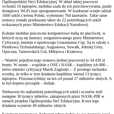
Ogólnopolskiej Sieci Edukacyjnej. W skład takiej pracowni
wchodzi 16 laptopów, mobilna szafa do ich przechowywania, punkt
dostępowy Wi-Fi oraz oprogramowanie. W konkursie wzięło udział
1600 szkół z terenu Polski, wyłoniono 764 laureatów. Takie same
zestawy zostały przekazane także do 22 potrzebujących szkół
wskazanych przez Ministerstwo Edukacji Narodowej.
Kolejne mobilne pracownie komputerowe trafią do placówek, w
których uczą się laureaci, zorganizowanego przez Ministerstwo
Cyfryzacji, turnieju e-sportowego Grarantanna Cup. Są to szkoły z
Piotrkowa Trybunalskiego, Augustowa, Suwałk, Jeleniej Góry,
Opoczna, Tarnowskich Gór, Milejowa i Krakowa.
– Wartość pojedynczego zestawu (jednej pracowni) to 34 439 zł
brutto. W sumie – wspólnie z OSE i NASK – kupiliśmy ich 800 –
mówi minister cyfryzacji Marek Zagórski. – Z prostego rachunku
wynika, że tylko w tym działaniu kupiliśmy niemal 13 tysięcy
laptopów. Przeznaczyliśmy na ten cel ponad 27 milionów złotych. A
to był dopiero początek – dodaje.
Niebawem do najbardziej potrzebujących szkół i uczniów trafi
następne 30 tysięcy tabletów, zakupionych przez NASK-PIB w
ramach projektu Ogólnopolska Sieć Edukacyjna. Koszt tego
działania wyniesie 49 milionów złotych.