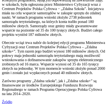
Kolejnym programem, będącym odpowiedzią na zawieszenie zajęć
w szkołach, była ogłoszona przez Ministerstwo Cyfryzacji wraz z
Centrum Projektów Polska Cyfrowa − „Zdalna Szkoła”. Inicjatywa
miała na celu wsparcie samorządów w zakupie sprzętu do zdalnej
nauki. W ramach programu wnioski złożyło 2738 jednostek
samorządu terytorialnego, na których konta trafiło ponad 180
milionów złotych. Samorządy oraz gminy miały gwarantowane
wsparcie na poziomie od 35 do 100 tysięcy złotych. Budżet całego
projektu wyniósł 187 milionów złotych.
Obecnie wciąż trwa nabór do kolejnej edycji programu Ministerstwa
Cyfryzacji oraz Centrum Projektów Polska Cyfrowa – „Zdalna
szkoła+”. Tym razem jego budżet wynosi 180 milionów złotych. Od
połowy maja jednostki samorządu terytorialnego mają możliwość
wnioskowania o dofinansowanie zakupów sprzętu elektronicznego
zrobionych od 16 marca. Wsparcie wynosi od 35 do 165 tysięcy
złotych na jednostkę. W tym momencie wnioski złożyło ponad 2000
gmin i zostało już wypłaconych ponad 40 milionów złotych.
Zarówno programy „Zdalna szkoła”, jak i „Zdalna szkoła+” są
finansowane ze środków Europejskiego Funduszu Rozwoju
Regionalnego w ramach Programu Operacyjnego Polska Cyfrowa
na lata 2014–2020.
Źródło