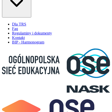
Dla TRS
Faq
Regulaminy i dokumenty
Kontakt
BIP - Harmonogram