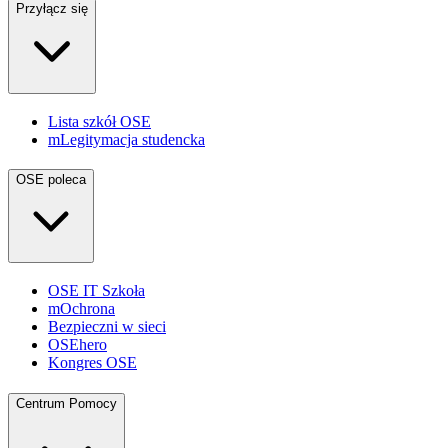
Przyłącz się
Lista szkół OSE
mLegitymacja studencka
OSE poleca
OSE IT Szkoła
mOchrona
Bezpieczni w sieci
OSEhero
Kongres OSE
Centrum Pomocy