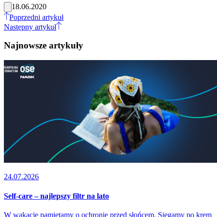
18.06.2020
Poprzedni artykuł
Następny artykuł
Najnowsze artykuły
24.07.2026
Self-care – najlepszy filtr na lato
W wakacje pamiętamy o ochronie przed słońcem. Sięgamy po krem