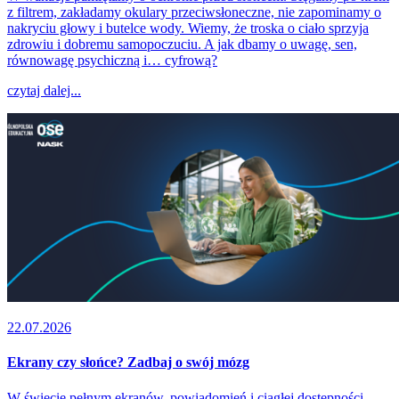
z filtrem, zakładamy okulary przeciwsłoneczne, nie zapominamy o
nakryciu głowy i butelce wody. Wiemy, że troska o ciało sprzyja
zdrowiu i dobremu samopoczuciu. A jak dbamy o uwagę, sen,
równowagę psychiczną i… cyfrową?
czytaj dalej...
22.07.2026
Ekrany czy słońce? Zadbaj o swój mózg
W świecie pełnym ekranów, powiadomień i ciągłej dostępności