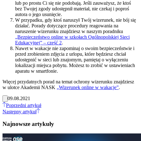
lub po prostu Ci się nie podobają. Jeśli zauważysz, że ktoś
bez Twojej zgody udostępnił materiał, nie czekaj i poproś
autora o jego usunięcie.
W przypadku, gdy ktoś naruszył Twój wizerunek, nie bój się
działać. Porady dotyczące procedury reagowania na
naruszenie wizerunku znajdziesz w naszym poradniku
„Bezpieczeństwo online w szkołach Ogólnopolskiej Sieci
Edukacyjnej” – część 2
.
Nawet w wakacje nie zapominaj o swoim bezpieczeństwie i
przed zrobieniem zdjęcia z urlopu, które będziesz chciał
udostępnić w sieci lub znajomym, pamiętaj o wyłączeniu
lokalizacji miejsca pobytu. Możesz to zrobić w ustawieniach
aparatu w smartfonie.
Więcej przydatnych porad na temat ochrony wizerunku znajdziesz
w ulotce Akademii NASK
„Wizerunek online w wakacje”
.
09.08.2021
Poprzedni artykuł
Następny artykuł
Najnowsze artykuły