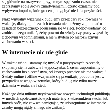
się głównie na rozrywce i przyjemnym spędzaniu czasu, nie
zaprzątamy sobie głowy zmartwieniami i często działamy pod
wpływem impulsu, którego ceną mogą być nie lada przykrości.
Nasz wirtualny wizerunek budujemy przez cały rok, również w
wakacje, dlatego podczas ich trwania nie możemy zapominać o
zasadach bezpiecznego poruszania się w sieci. Podpowiadamy, co
zrobić, a czego unikać, żeby powrót do szkoły czy pracy wiązał się
z dobrymi wspomnieniami, a nie wstydem po nierozważnym
zachowaniu w sieci.
W internecie nic nie ginie
W trakcie urlopu staramy się myśleć o pozytywnych rzeczach,
skupiamy się na zabawie i wypoczynku. Czasem zapominamy o
zachowaniu bezpieczeństwa, od którego przecież nie ma wakacji!
Światy online i offline wzajemnie się przenikają, podobnie jest w
przypadku naszego wizerunku, który budują nie tylko nasze
działania w realu, ale i sieci.
Każdego dnia miliony użytkowników nowych technologii publikują
w mediach społecznościowych materiały z wizerunkiem swoim lub
innych osób, nie zawsze pamiętając, że udostępnione w internecie
zasoby mogą nigdy z niego nie zniknąć.