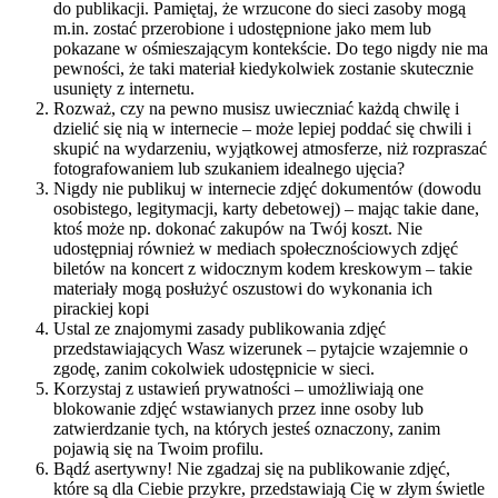
do publikacji. Pamiętaj, że wrzucone do sieci zasoby mogą
m.in. zostać przerobione i udostępnione jako mem lub
pokazane w ośmieszającym kontekście. Do tego nigdy nie ma
pewności, że taki materiał kiedykolwiek zostanie skutecznie
usunięty z internetu.
Rozważ, czy na pewno musisz uwieczniać każdą chwilę i
dzielić się nią w internecie – może lepiej poddać się chwili i
skupić na wydarzeniu, wyjątkowej atmosferze, niż rozpraszać
fotografowaniem lub szukaniem idealnego ujęcia?
Nigdy nie publikuj w internecie zdjęć dokumentów (dowodu
osobistego, legitymacji, karty debetowej) – mając takie dane,
ktoś może np. dokonać zakupów na Twój koszt. Nie
udostępniaj również w mediach społecznościowych zdjęć
biletów na koncert z widocznym kodem kreskowym – takie
materiały mogą posłużyć oszustowi do wykonania ich
pirackiej kopi
Ustal ze znajomymi zasady publikowania zdjęć
przedstawiających Wasz wizerunek – pytajcie wzajemnie o
zgodę, zanim cokolwiek udostępnicie w sieci.
Korzystaj z ustawień prywatności – umożliwiają one
blokowanie zdjęć wstawianych przez inne osoby lub
zatwierdzanie tych, na których jesteś oznaczony, zanim
pojawią się na Twoim profilu.
Bądź asertywny! Nie zgadzaj się na publikowanie zdjęć,
które są dla Ciebie przykre, przedstawiają Cię w złym świetle