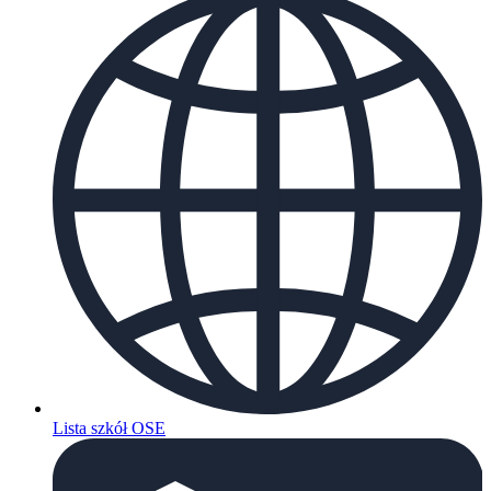
Lista szkół OSE