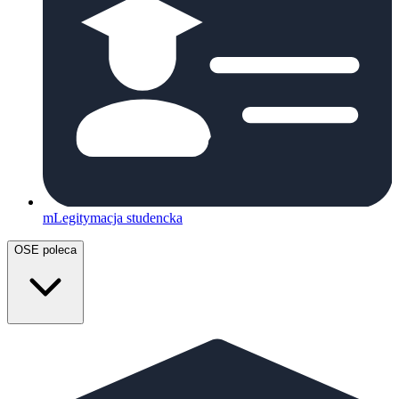
mLegitymacja studencka
OSE poleca