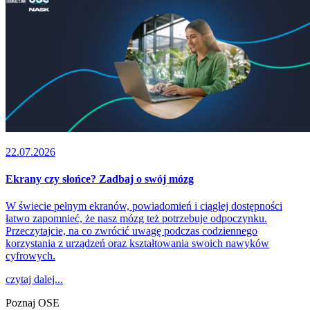
22.07.2026
Ekrany czy słońce? Zadbaj o swój mózg
W świecie pełnym ekranów, powiadomień i ciągłej dostępności
łatwo zapomnieć, że nasz mózg też potrzebuje odpoczynku.
Przeczytajcie, na co zwrócić uwagę podczas codziennego
korzystania z urządzeń oraz kształtowania swoich nawyków
cyfrowych.
czytaj dalej...
Poznaj OSE