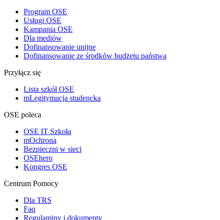
Program OSE
Usługi OSE
Kampania OSE
Dla mediów
Dofinansowanie unijne
Dofinansowanie ze środków budżetu państwa
Przyłącz się
Lista szkół OSE
mLegitymacja studencka
OSE poleca
OSE IT Szkoła
mOchrona
Bezpieczni w sieci
OSEhero
Kongres OSE
Centrum Pomocy
Dla TRS
Faq
Regulaminy i dokumenty