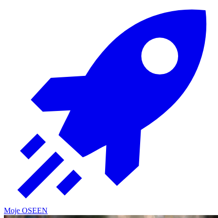
Moje OSE
EN