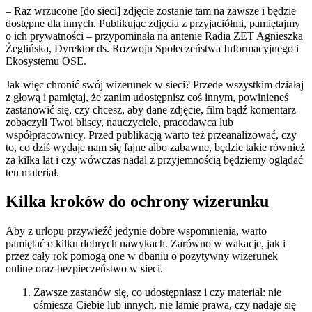
– Raz wrzucone [do sieci] zdjęcie zostanie tam na zawsze i będzie
dostępne dla innych. Publikując zdjęcia z przyjaciółmi, pamiętajmy
o ich prywatności – przypominała na antenie Radia ZET Agnieszka
Żeglińska, Dyrektor ds. Rozwoju Społeczeństwa Informacyjnego i
Ekosystemu OSE.
Jak więc chronić swój wizerunek w sieci? Przede wszystkim działaj
z głową i pamiętaj, że zanim udostępnisz coś innym, powinieneś
zastanowić się, czy chcesz, aby dane zdjęcie, film bądź komentarz
zobaczyli Twoi bliscy, nauczyciele, pracodawca lub
współpracownicy. Przed publikacją warto też przeanalizować, czy
to, co dziś wydaje nam się fajne albo zabawne, będzie takie również
za kilka lat i czy wówczas nadal z przyjemnością będziemy oglądać
ten materiał.
Kilka kroków do ochrony wizerunku
Aby z urlopu przywieźć jedynie dobre wspomnienia, warto
pamiętać o kilku dobrych nawykach. Zarówno w wakacje, jak i
przez cały rok pomogą one w dbaniu o pozytywny wizerunek
online oraz bezpieczeństwo w sieci.
Zawsze zastanów się, co udostępniasz i czy materiał: nie
ośmiesza Ciebie lub innych, nie lamie prawa, czy nadaje się