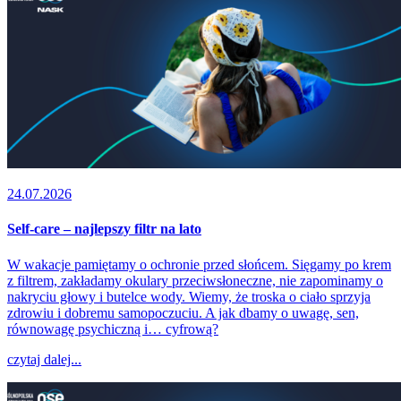
24.07.2026
Self-care – najlepszy filtr na lato
W wakacje pamiętamy o ochronie przed słońcem. Sięgamy po krem
z filtrem, zakładamy okulary przeciwsłoneczne, nie zapominamy o
nakryciu głowy i butelce wody. Wiemy, że troska o ciało sprzyja
zdrowiu i dobremu samopoczuciu. A jak dbamy o uwagę, sen,
równowagę psychiczną i… cyfrową?
czytaj dalej...