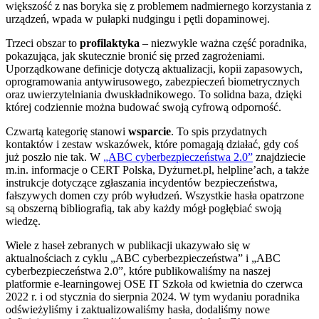
większość z nas boryka się z problemem nadmiernego korzystania z
urządzeń, wpada w pułapki nudgingu i pętli dopaminowej.
Trzeci obszar to
profilaktyka
– niezwykle ważna część poradnika,
pokazująca, jak skutecznie bronić się przed zagrożeniami.
Uporządkowane definicje dotyczą aktualizacji, kopii zapasowych,
oprogramowania antywirusowego, zabezpieczeń biometrycznych
oraz uwierzytelniania dwuskładnikowego. To solidna baza, dzięki
której codziennie można budować swoją cyfrową odporność.
Czwartą kategorię stanowi
wsparcie
. To spis przydatnych
kontaktów i zestaw wskazówek, które pomagają działać, gdy coś
już poszło nie tak. W
„ABC cyberbezpieczeństwa 2.0”
znajdziecie
m.in. informacje o CERT Polska, Dyżurnet.pl, helpline’ach, a także
instrukcje dotyczące zgłaszania incydentów bezpieczeństwa,
fałszywych domen czy prób wyłudzeń. Wszystkie hasła opatrzone
są obszerną bibliografią, tak aby każdy mógł pogłębiać swoją
wiedzę.
Wiele z haseł zebranych w publikacji ukazywało się w
aktualnościach z cyklu „ABC cyberbezpieczeństwa” i „ABC
cyberbezpieczeństwa 2.0”, które publikowaliśmy na naszej
platformie e-learningowej OSE IT Szkoła od kwietnia do czerwca
2022 r. i od stycznia do sierpnia 2024. W tym wydaniu poradnika
odświeżyliśmy i zaktualizowaliśmy hasła, dodaliśmy nowe