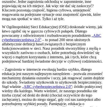
oszustów. Jedne zagrożenia odchodzą w zapomnienie, inne
pojawiają się na ich miejsce. Jak więc nie dać się zaskoczyć?
Kluczem pozostają czujność, higiena cyfrowa, umiejętność
reagowania na podejrzane sytuacje oraz znajomość zjawisk, które
mogą nas spotkać w sieci. Tylko i aż tyle.
W Ogólnopolskiej Sieci Edukacyjnej (OSE) doskonale wiemy, jak
łatwo zgubić się w gąszczu cyfrowych pułapek. Dlatego
powracamy z odświeżonym i rozbudowanym poradnikiem
„ABC
cyberbezpieczeństwa 2.0”
– to ponad 200 stron ułożonych
alfabetycznie definicji haseł związanych z bezpiecznym
funkcjonowaniem w sieci. Nasz poradnik stworzyliśmy z myślą o
wszystkich: zarówno o osobach, które potrzebują dowiedzieć się
więcej o mądrym korzystaniu z internetu, jak i tych, które chcą
podejmować bardziej świadome decyzje w cyfrowej codzienności.
– Zagrożenia w internecie ewoluują bardzo szybko, dlatego
edukacja jest naszym najlepszym narzędziem – pozwala zrozumieć
mechanizmy działania oszustów i uczy, jak reagować zanim dojdzie
do szkody. Świadomy użytkownik to użytkownik bezpieczniejszy.
Stąd właśnie
„ABC cyberbezpieczeństwa 2.0”
: źródło praktycznej
wiedzy dla każdego. Warto wiedzieć, że naszego poradnika nie
trzeba czytać od deski do deski (chociaż oczywiście do tego
zachęcamy), można do niego sięgać, gdy coś nas zaniepokoi albo
potrzebujemy szybkiej porady. Pamiętajcie, edukacja o