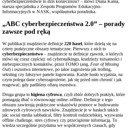
cyberbezpieczeństwie to dziś konieczność! – mówi Diana Kania,
starsza specjalistka z Zespołu Programów Edukacyjno-
Informacyjnych w NASK, współautorka poradnika.
„ABC cyberbezpieczeństwa 2.0” – porady
zawsze pod ręką
W publikacji znajdziecie definicje
220 haseł
, które dzielą się na
cztery praktyczne obszary tematyczne. Pierwszy z nich to
cyberbezpieczeństwo
– znajdziecie tu definicje zjawisk, o których
mówi się coraz częściej: od cyberstalkingu, kradzieży tożsamości i
niebezpiecznych kontaktów, przez FOMO (ang.
Fear of Missing
Out
) i oszustwa internetowe, po takie zagrożenia jak trolling,
seksting czy fałszywe panele logowania. Każde hasło wyjaśnia, na
czym polega dane cyberzagrożenie, jak się przed nim chronić i jak
reagować, gdy padliśmy ofiarą oszustwa.
Druga grupa to
higiena cyfrowa
, czyli zbiór dobrych praktyk, które
pomagają dbać o równowagę online–offline. Definicje z tego
obszaru zawierają praktyczne wskazówki pomoce w budowaniu
zdrowych cyfrowych nawyków. Znajdziecie je w hasłach takich
jak: social media sabbatical, filtry kontroli rodzicielskiej, wyzwania
offline challenge, stres cyfrowy czy przeciążenie informacją. To
wiedza szczególnie przydatna we współczesnych czasach, gdy