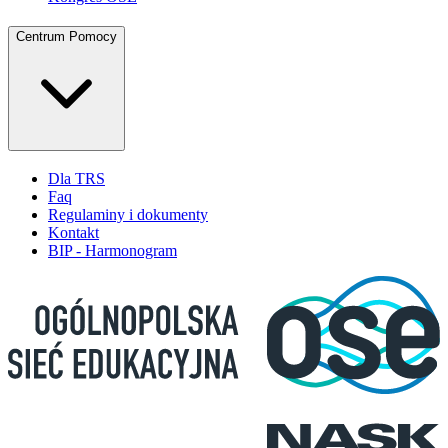
Centrum Pomocy
Dla TRS
Faq
Regulaminy i dokumenty
Kontakt
BIP - Harmonogram