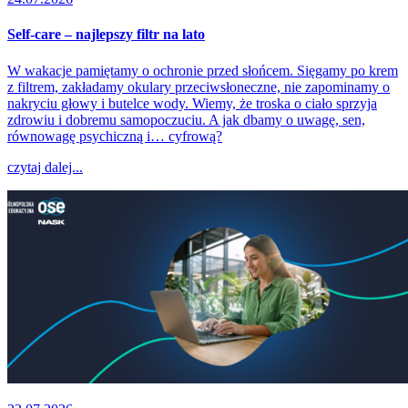
Self-care – najlepszy filtr na lato
W wakacje pamiętamy o ochronie przed słońcem. Sięgamy po krem
z filtrem, zakładamy okulary przeciwsłoneczne, nie zapominamy o
nakryciu głowy i butelce wody. Wiemy, że troska o ciało sprzyja
zdrowiu i dobremu samopoczuciu. A jak dbamy o uwagę, sen,
równowagę psychiczną i… cyfrową?
czytaj dalej...