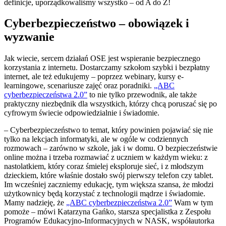
definicje, uporządkowaliśmy wszystko – od A do Z!
Cyberbezpieczeństwo – obowiązek i
wyzwanie
Jak wiecie, sercem działań OSE jest wspieranie bezpiecznego
korzystania z internetu. Dostarczamy szkołom szybki i bezpłatny
internet, ale też edukujemy – poprzez webinary, kursy e-
learningowe, scenariusze zajęć oraz poradniki.
„ABC
cyberbezpieczeństwa 2.0”
to nie tylko przewodnik, ale także
praktyczny niezbędnik dla wszystkich, którzy chcą poruszać się po
cyfrowym świecie odpowiedzialnie i świadomie.
– Cyberbezpieczeństwo to temat, który powinien pojawiać się nie
tylko na lekcjach informatyki, ale w ogóle w codziennych
rozmowach – zarówno w szkole, jak i w domu. O bezpieczeństwie
online można i trzeba rozmawiać z uczniem w każdym wieku: z
nastolatkiem, który coraz śmielej eksploruje sieć, i z młodszym
dzieckiem, które właśnie dostało swój pierwszy telefon czy tablet.
Im wcześniej zaczniemy edukację, tym większa szansa, że młodzi
użytkownicy będą korzystać z technologii mądrze i świadomie.
Mamy nadzieję, że
„ABC cyberbezpieczeństwa 2.0”
Wam w tym
pomoże – mówi Katarzyna Gańko, starsza specjalistka z Zespołu
Programów Edukacyjno-Informacyjnych w NASK, współautorka