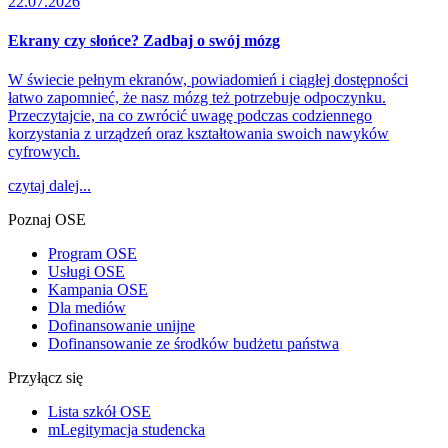
22.07.2026
Ekrany czy słońce? Zadbaj o swój mózg
W świecie pełnym ekranów, powiadomień i ciągłej dostępności
łatwo zapomnieć, że nasz mózg też potrzebuje odpoczynku.
Przeczytajcie, na co zwrócić uwagę podczas codziennego
korzystania z urządzeń oraz kształtowania swoich nawyków
cyfrowych.
czytaj dalej...
Poznaj OSE
Program OSE
Usługi OSE
Kampania OSE
Dla mediów
Dofinansowanie unijne
Dofinansowanie ze środków budżetu państwa
Przyłącz się
Lista szkół OSE
mLegitymacja studencka