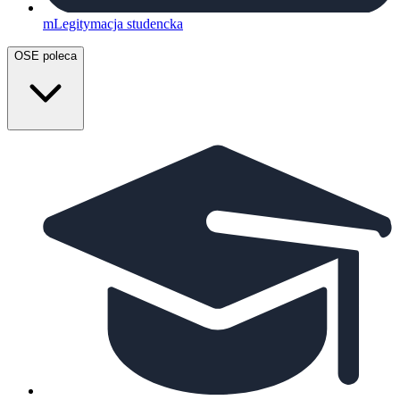
mLegitymacja studencka
OSE poleca