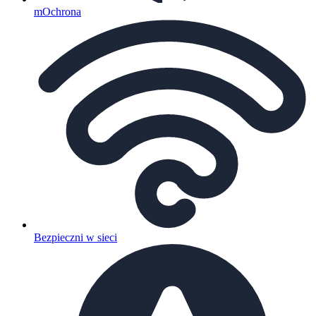
mOchrona
Bezpieczni w sieci