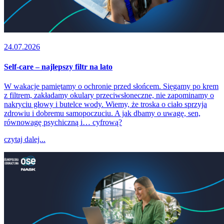
24.07.2026
Self-care – najlepszy filtr na lato
W wakacje pamiętamy o ochronie przed słońcem. Sięgamy po krem
z filtrem, zakładamy okulary przeciwsłoneczne, nie zapominamy o
nakryciu głowy i butelce wody. Wiemy, że troska o ciało sprzyja
zdrowiu i dobremu samopoczuciu. A jak dbamy o uwagę, sen,
równowagę psychiczną i… cyfrową?
czytaj dalej...