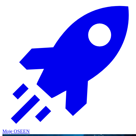
Moje OSE
EN