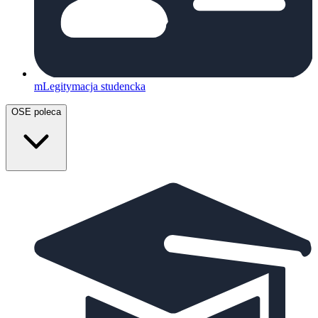
mLegitymacja studencka
OSE poleca