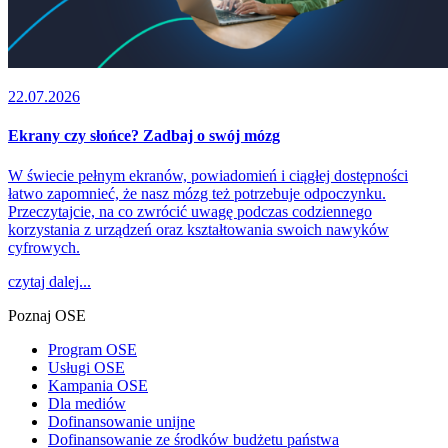
22.07.2026
Ekrany czy słońce? Zadbaj o swój mózg
W świecie pełnym ekranów, powiadomień i ciągłej dostępności
łatwo zapomnieć, że nasz mózg też potrzebuje odpoczynku.
Przeczytajcie, na co zwrócić uwagę podczas codziennego
korzystania z urządzeń oraz kształtowania swoich nawyków
cyfrowych.
czytaj dalej...
Poznaj OSE
Program OSE
Usługi OSE
Kampania OSE
Dla mediów
Dofinansowanie unijne
Dofinansowanie ze środków budżetu państwa