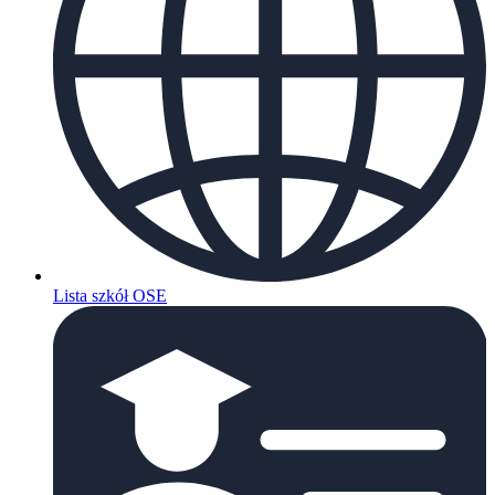
Lista szkół OSE