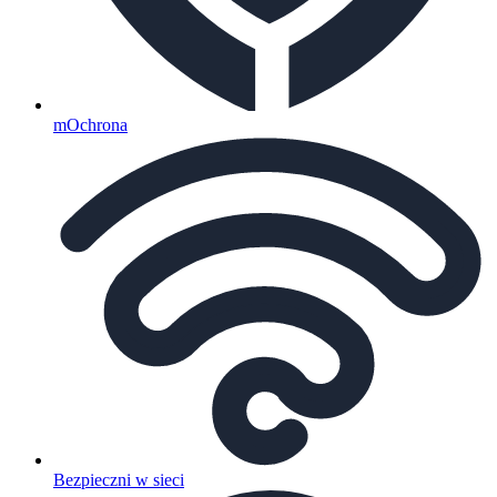
mOchrona
Bezpieczni w sieci