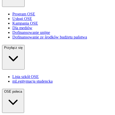
Program OSE
Usługi OSE
Kampania OSE
Dla mediów
Dofinansowanie unijne
Dofinansowanie ze środków budżetu państwa
Przyłącz się
Lista szkół OSE
mLegitymacja studencka
OSE poleca